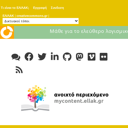
Τι είναι το ΕΛ/ΛΑΚ;
Εγγραφή
Συνδεση
ΕΛ/ΛΑΚ
|
creativecommons.gr
|
Μάθε για το ελεύθερο λογισμικ
Skip
to
content