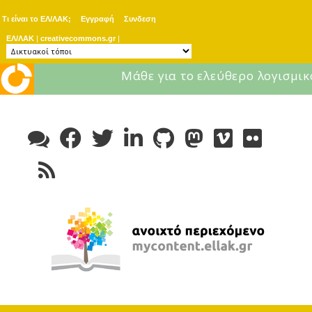
Τι είναι το ΕΛ/ΛΑΚ;
Εγγραφή
Συνδεση
ΕΛ/ΛΑΚ
|
creativecommons.gr
|
Μάθε για το ελεύθερο λογισμικ
Skip
to
content