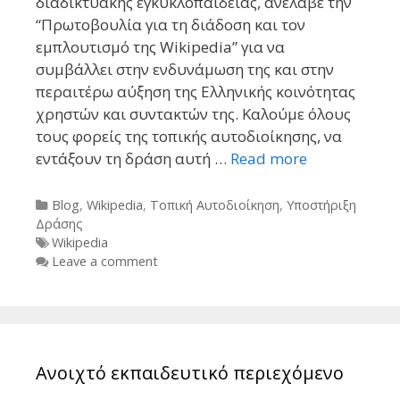
διαδικτυακής εγκυκλοπαίδειας, ανέλαβε την
“Πρωτοβουλία για τη διάδοση και τον
εμπλουτισμό της Wikipedia” για να
συμβάλλει στην ενδυνάμωση της και στην
περαιτέρω αύξηση της Ελληνικής κοινότητας
χρηστών και συντακτών της. Καλούμε όλους
τους φορείς της τοπικής αυτοδιοίκησης, να
εντάξουν τη δράση αυτή …
Read more
Categories
Blog
,
Wikipedia
,
Τοπική Αυτοδιοίκηση
,
Υποστήριξη
Δράσης
Tags
Wikipedia
Leave a comment
Ανοιχτό εκπαιδευτικό περιεχόμενο