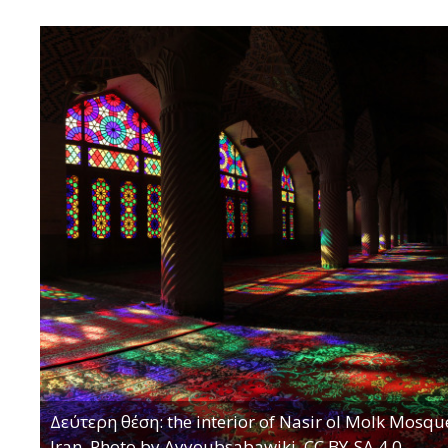
Δεύτερη θέση: the interior of Nasir ol Molk Mosque
Iran. Photo by Ayyoubsabawiki, CC BY-SA 4.0.