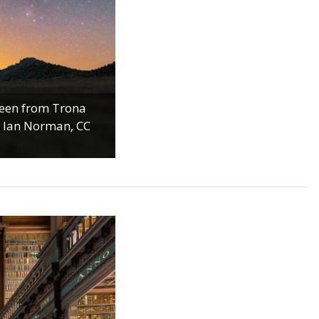
seen from Trona
y Ian Norman, CC