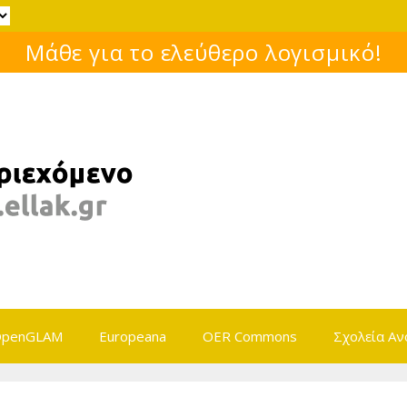
Μάθε για το ελεύθερο λογισμικό!
penGLAM
Europeana
OER Commons
Σχολεία Αν