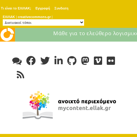
Τι είναι το ΕΛ/ΛΑΚ;
Εγγραφή
Συνδεση
ΕΛ/ΛΑΚ
|
creativecommons.gr
|
Μάθε για το ελεύθερο λογισμικ
Skip
to
content