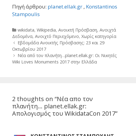
Πηγή άρθρου:
planet.ellak.gr
,
Konstantinos
Stampoulis
Categories
wikidata
,
Wikipedia
,
Ανοικτή Πρόσβαση
,
Ανοιχτά
Δεδομένα
,
Ανοιχτό Περιεχόμενο
,
Χωρίς κατηγορία
Post
Εβδομάδα Ανοικτής Πρόσβασης: 23 και 29
navigation
Οκτωβρίου 2017
Νέα από τον πλανήτη…planet.ellak.gr: Οι Νικητές
Wiki Loves Monuments 2017 στην Ελλάδα
2 thoughts on “
Νέα απο τον
πλανήτη… planet.ellak.gr:
Απολογισμός του WikidataCon 2017
”