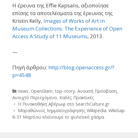
Η έρευνα της Effie Kapsalis, αξιοποίησε
επίσης τα αποτελέσματα της έρευνας της
Kristin Kelly,
Images of Works of Art in
Museum Collections: The Experience of Open
Access A Study of 11 Museums
, 2013.
—
Πηγή άρθρου:
http://blog.openaccess.gr/?
p=4548
Categories
news
,
OpenGlam
,
top-story
,
Ανοικτή Πρόσβαση
,
Ανοιχτό Περιεχόμενο
,
Καλές Πρακτικές
Post
Η Πινακοθήκη Αβέρωφ στο SearchCulture.gr
navigation
Μαραθώνιος λημματογράφησης Wikipedia: WikiGap
8-31 Μαρτίου κλείνουμε το φυλετικό χάσμα