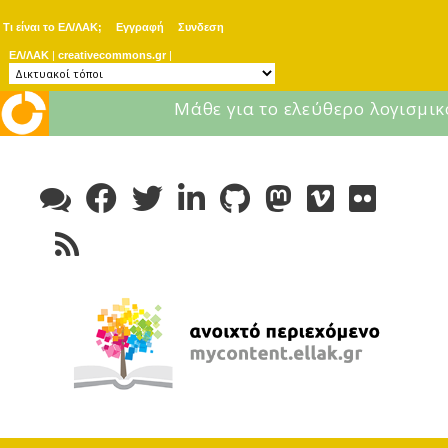
Τι είναι το ΕΛ/ΛΑΚ;
Εγγραφή
Συνδεση
ΕΛ/ΛΑΚ
|
creativecommons.gr
|
Μάθε για το ελεύθερο λογισμικ
Skip
to
content