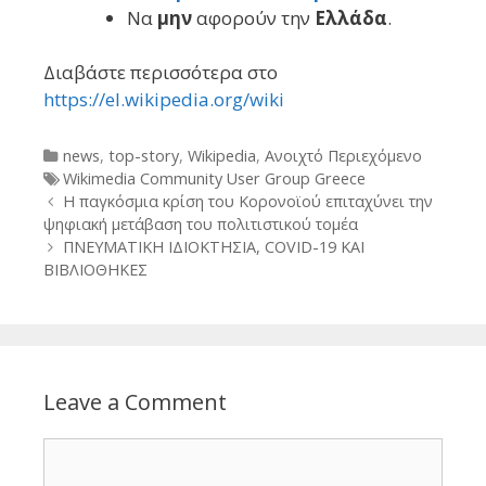
Να
μην
αφορούν την
Ελλάδα
.
Διαβάστε περισσότερα στο
https://el.wikipedia.org/wiki
Categories
news
,
top-story
,
Wikipedia
,
Ανοιχτό Περιεχόμενο
Tags
Wikimedia Community User Group Greece
Post
Η παγκόσμια κρίση του Κορονοϊού επιταχύνει την
navigation
ψηφιακή μετάβαση του πολιτιστικού τομέα
ΠΝΕΥΜΑΤΙΚΗ ΙΔΙΟΚΤΗΣΙΑ, COVID-19 ΚΑΙ
ΒΙΒΛΙΟΘΗΚΕΣ
Leave a Comment