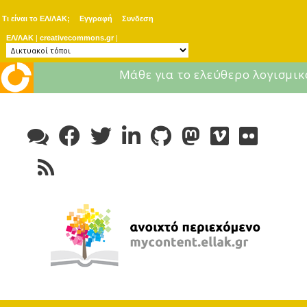
Τι είναι το ΕΛ/ΛΑΚ;
Εγγραφή
Συνδεση
ΕΛ/ΛΑΚ
|
creativecommons.gr
|
Μάθε για το ελεύθερο λογισμικ
Skip
to
content