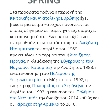
Στα πρόσφατα χρόνια η περιοχή της
Κεντρικής και Ανατολικής Ευρώπης
έχει
βιώσει μία σειρά «ατυχών» ανοίξεων, οι
οποίες οδήγησαν σε παρεξηγήσεις, διαμάχες
και απογοητεύσεις. Ενδεικτικά αξίζει να
αναφερθούν, η αντικατάσταση του
Αλεξάντερ
Ντούμπτσεκ
τον Απρίλιο του 1969
προκειμένου να τερματιστεί ή
Άνοιξη της
Πράγας
, η κλιμάκωση της
Σύγκρουσης του
Ναγκόρνο-Καραμπάχ
την Άνοιξη του 1988, η
εντατικοποίηση του
Πολέμου της
Υπερδνειστερίας
το Μάρτιο του 1992, η
έναρξη της
Πολιορκίας του Σεράγεβο
τον
Απρίλιο του 1992, η εκκίνηση του
Πολέμου
στο Ντονμπάς
την άνοιξη του 2014 καθώς και
οι
Ταραχές στην Αρμενία
το 2018.