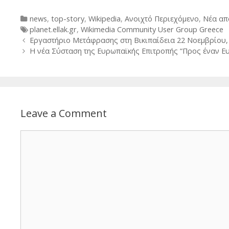
Categories
news
,
top-story
,
Wikipedia
,
Ανοιχτό Περιεχόμενο
,
Νέα απ
Tags
planet.ellak.gr
,
Wikimedia Community User Group Greece
Post
Εργαστήριο Μετάφρασης στη Βικιπαίδεια 22 Νοεμβρίου, 
navigation
Η νέα Σύσταση της Ευρωπαϊκής Επιτροπής “Προς έναν Ε
Leave a Comment