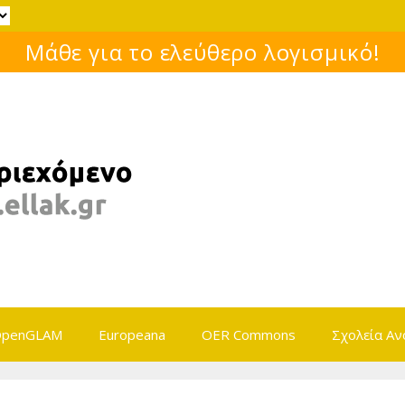
Μάθε για το ελεύθερο λογισμικό!
penGLAM
Europeana
OER Commons
Σχολεία Αν