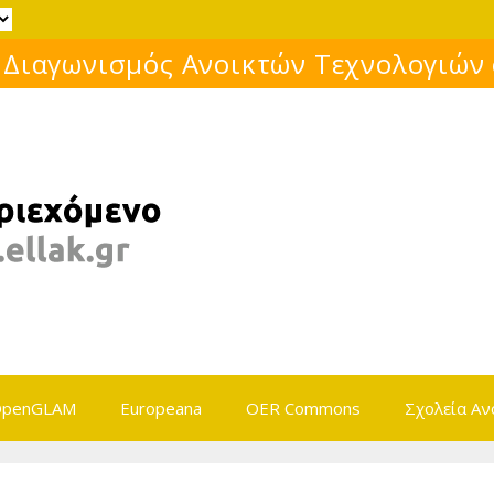
Μάθε για το ελεύθερο λογισμικό!
penGLAM
Europeana
OER Commons
Σχολεία Αν