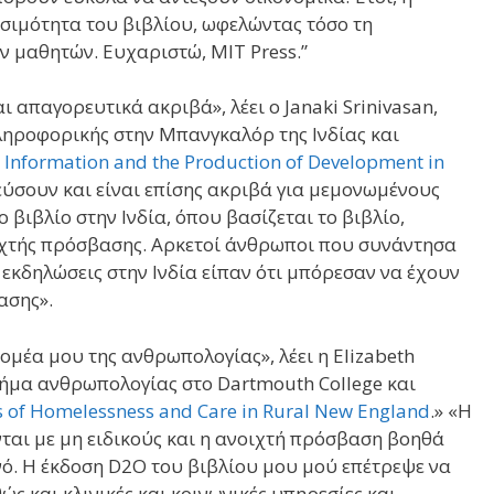
σιμότητα του βιβλίου, ωφελώντας τόσο τη
ν μαθητών. Ευχαριστώ, MIT Press.”
αι απαγορευτικά ακριβά», λέει ο Janaki Srinivasan,
ληροφορικής στην Μπανγκαλόρ της Ινδίας και
n: Information and the Production of Development in
εύσουν και είναι επίσης ακριβά για μεμονωμένους
 βιβλίο στην Ινδία, όπου βασίζεται το βιβλίο,
ιχτής πρόσβασης. Αρκετοί άνθρωποι που συνάντησα
 εκδηλώσεις στην Ινδία είπαν ότι μπόρεσαν να έχουν
ασης».
ομέα μου της ανθρωπολογίας», λέει η Elizabeth
ήμα ανθρωπολογίας στο Dartmouth College και
es of Homelessness and Care in Rural New England
.» «Η
νται με μη ειδικούς και η ανοιχτή πρόσβαση βοηθά
νό. Η έκδοση D2O του βιβλίου μου μού επέτρεψε να
 και κλινικές και κοινωνικές υπηρεσίες και