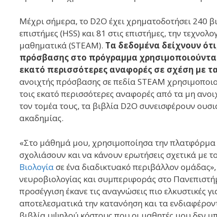
Μέχρι σήμερα, το D2O έχει χρηματοδοτήσει 240 βιβ
επιστήμες (HSS) και 81 στις επιστήμες, την τεχνολο
μαθηματικά (STEAM).
Τα δεδομένα δείχνουν ότι
πρόσβασης στο πρόγραμμα χρησιμοποιούνται 
εκατό περισσότερες αναφορές σε σχέση με τα 
ανοιχτής πρόσβασης σε πεδία STEAM χρησιμοποι
τοις εκατό περισσότερες αναφορές από τα μη ανοι
τον τομέα τους, τα βιβλία D2O συνεισφέρουν ουσια
ακαδημίας.
«Στο μάθημά μου, χρησιμοποίησα την πλατφόρμα λ
σχολιάσουν και να κάνουν ερωτήσεις σχετικά με τ
Βιολογία
σε ένα διαδικτυακό περιβάλλον ομάδας», λ
νευροβιολογίας και συμπεριφοράς στο Πανεπιστήμι
προσέγγιση έκανε τις αναγνώσεις πιο ελκυστικές 
αποτελεσματικά την κατανόηση και τα ενδιαφέροντ
βιβλία υψηλού κόστους που οι μαθητές μου δεν μπ