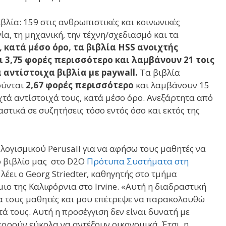
λία: 159 στις ανθρωπιστικές και κοινωνικές
γία, τη μηχανική, την τέχνη/σχεδιασμό και τα
, κατά μέσο όρο, τα βιβλία HSS ανοιχτής
3,75 φορές περισσότερο και λαμβάνουν 21 τοις
αντίστοιχα βιβλία με paywall.
Τα βιβλία
ούνται
2,67 φορές περισσότερο
και λαμβάνουν 15
χτά αντίστοιχά τους, κατά μέσο όρο. Ανεξάρτητα από
στικά σε συζητήσεις τόσο εντός όσο και εκτός της
ογισμικού Perusall για να αφήσω τους μαθητές να
ο βιβλίο μας στο D2O
Πρότυπα Συστήματα στη
έει ο Georg Striedter, καθηγητής στο τμήμα
ο της Καλιφόρνια στο Irvine. «Αυτή η διαδραστική
για τους μαθητές και μου επέτρεψε να παρακολουθώ
ά τους. Αυτή η προσέγγιση δεν είναι δυνατή με
ορούν εύκολα να αντέξουν οικονομικά. Έτσι, η