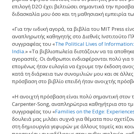
επιλογή D2O έχει βελτιώσει σημαντικά την προσβα
διδασκαλία μου όσο και τη μαθησιακή εμπειρία τω
«Για την ινδική αγορά, τα βιβλία του MIT Press είν
αναπληρωτής καθηγητής στο Διεθνές Ινστιτούτο Π
συγγραφέας του «
The Political Lives of Informatio
India
.» «Τα βιβλιοπωλεία διστάζουν να τα αποθηκ
αγοραστές. Οι άνθρωποι ενδιαφέρονται πολύ για το
επομένως ήταν ευλογία να έχουμε την έκδοση ανο
κατά τη διάρκεια των συνομιλιών μου και σε άλλες
πρόσβαση στο βιβλίο επειδή ήταν ανοιχτής πρόσβ
«Η ανοιχτή πρόσβαση είναι πολύ σημαντική στον τ
Carpenter-Song, αναπληρώτρια καθηγήτρια στο τμ
συγγραφέας του «
Families on the Edge: Experienc
δουλειά μας μιλάει συχνά για θέματα που σχετίζο
στη δημιουργία γεφυρών με άλλους τομείς και κοι
προσεγγίσω συναδέλφους στην ανθρωπολογία, καθώς