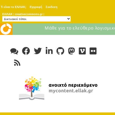
Τι είναι το ΕΛ/ΛΑΚ;
Εγγραφή
Συνδεση
ΕΛ/ΛΑΚ
|
creativecommons.gr
|
Μάθε για το ελεύθερο λογισμικ
Skip
to
content