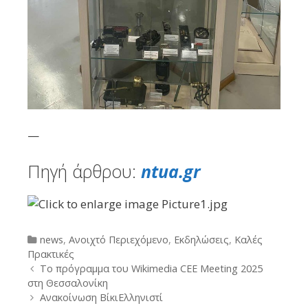
—
Πηγή άρθρου:
ntua.gr
Categories
news
,
Ανοιχτό Περιεχόμενο
,
Εκδηλώσεις
,
Καλές
Πρακτικές
Post
Το πρόγραμμα του Wikimedia CEE Meeting 2025
navigation
στη Θεσσαλονίκη
Ανακοίνωση ΒίκιΕλληνιστί