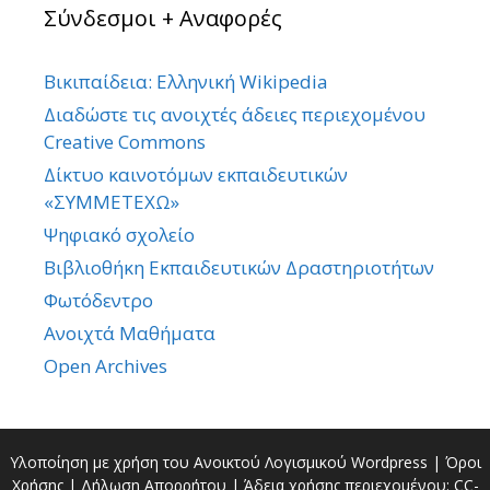
Σύνδεσμοι + Αναφορές
Βικιπαίδεια: Ελληνική Wikipedia
Διαδώστε τις ανοιχτές άδειες περιεχομένου
Creative Commons
Δίκτυο καινοτόμων εκπαιδευτικών
«ΣΥΜΜΕΤΕΧΩ»
Ψηφιακό σχολείο
Βιβλιοθήκη Εκπαιδευτικών Δραστηριοτήτων
Φωτόδεντρο
Ανοιχτά Μαθήματα
Open Archives
Υλοποίηση με χρήση του Ανοικτού Λογισμικού
Wordpress
|
Όροι
Χρήσης
|
Δήλωση Απορρήτου
| Άδεια χρήσης περιεχομένου:
CC-