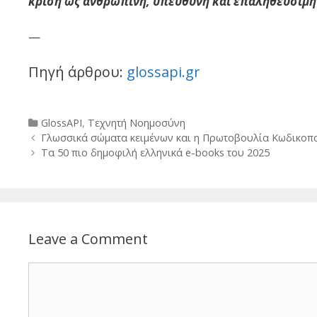
κρίση ως ανθρώπινη, υπεύθυνη και επαληθεύσιμη
—
Πηγή άρθρου:
glossapi.gr
Categories
GlossAPI
,
Τεχνητή Νοημοσύνη
Post
Γλωσσικά σώματα κειμένων και η Πρωτοβουλία Κωδικοπο
navigation
Τα 50 πιο δημοφιλή ελληνικά e-books του 2025
Leave a Comment