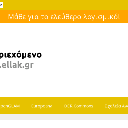
Μάθε για το ελεύθερο λογισμικό!
penGLAM
Europeana
OER Commons
Σχολεία Αν