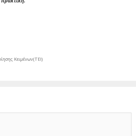
 πρακτική.
ίησης Κειμένων(TEI)