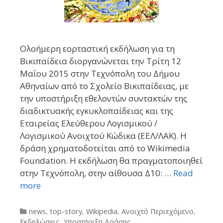
Ολοήμερη εορταστική εκδήλωση για τη
Βικιπαίδεια διοργανώνεται την Τρίτη 12
Μαΐου 2015 στην Τεχνόπολη του Δήμου
Αθηναίων από το Σχολείο Βικιπαίδειας, με
την υποστήριξη εθελοντών συντακτών της
διαδικτυακής εγκυκλοπαίδειας και της
Εταιρείας Ελεύθερου Λογισμικού /
Λογισμικού Ανοιχτού Κώδικα (ΕΕΛ/ΛΑΚ). Η
δράση χρηματοδοτείται από το Wikimedia
Foundation. Η εκδήλωση θα πραγματοποιηθεί
στην Τεχνόπολη, στην αίθουσα Δ10: …
Read
more
Categories
news
,
top-story
,
Wikipedia
,
Ανοιχτό Περιεχόμενο
,
Εκδηλώσεις
,
Υποστήριξη Δράσης