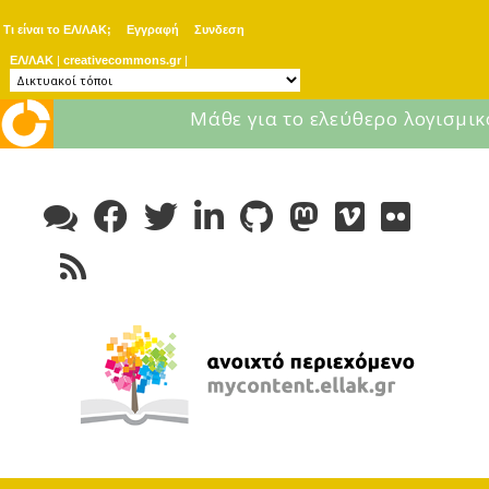
Τι είναι το ΕΛ/ΛΑΚ;
Εγγραφή
Συνδεση
ΕΛ/ΛΑΚ
|
creativecommons.gr
|
Μάθε για το ελεύθερο λογισμικ
Skip
to
content