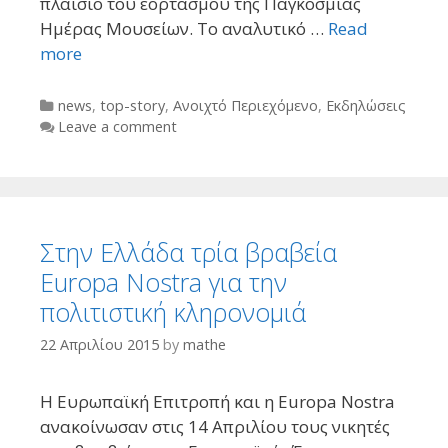
πλαίσιο του εορτασμού της Παγκόσμιας
Ημέρας Μουσείων. Το αναλυτικό …
Read
more
Categories
news
,
top-story
,
Ανοιχτό Περιεχόμενο
,
Εκδηλώσεις
Leave a comment
Στην Ελλάδα τρία βραβεία
Europa Nostra για την
πολιτιστική κληρονομιά
22 Απριλίου 2015
by
mathe
Η Ευρωπαϊκή Επιτροπή και η Europa Nostra
ανακοίνωσαν στις 14 Απριλίου τους νικητές