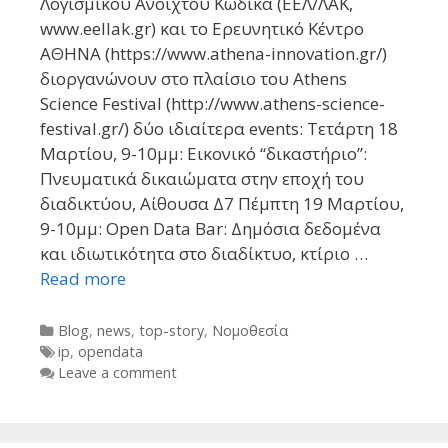
Λογισμικού Ανοιχτού Κώδικα (ΕΕΛ/ΛΑΚ,
www.eellak.gr) και το Ερευνητικό Κέντρο
ΑΘΗΝΑ (https://www.athena-innovation.gr/)
διοργανώνουν στο πλαίσιο του Athens
Science Festival (http://www.athens-science-
festival.gr/) δύο ιδιαίτερα events: Τετάρτη 18
Μαρτίου, 9-10μμ: Εικονικό “δικαστήριο”:
Πνευματικά δικαιώματα στην εποχή του
διαδικτύου, Αίθουσα Δ7 Πέμπτη 19 Μαρτίου,
9-10μμ: Open Data Bar: Δημόσια δεδομένα
και ιδιωτικότητα στο διαδίκτυο, κτίριο …
Read more
Categories
Blog
,
news
,
top-story
,
Νομοθεσία
Tags
ip
,
opendata
Leave a comment