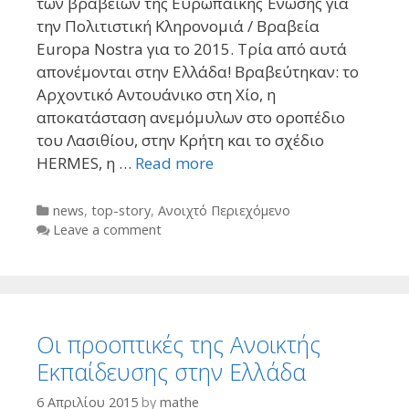
των βραβείων της Ευρωπαϊκής Ένωσης για
την Πολιτιστική Κληρονομιά / Βραβεία
Εuropa Nostra για το 2015. Τρία από αυτά
απονέμονται στην Ελλάδα! Βραβεύτηκαν: το
Αρχοντικό Αντουάνικο στη Χίο, η
αποκατάσταση ανεμόμυλων στο οροπέδιο
του Λασιθίου, στην Κρήτη και το σχέδιο
HERMES, η …
Read more
Categories
news
,
top-story
,
Ανοιχτό Περιεχόμενο
Leave a comment
Οι προοπτικές της Ανοικτής
Εκπαίδευσης στην Ελλάδα
6 Απριλίου 2015
by
mathe