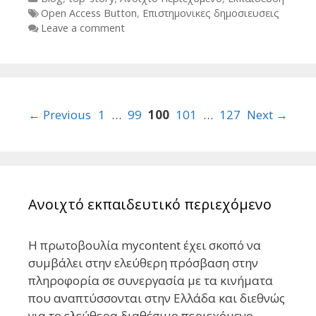
Tags
Open Access Button
,
Επιστημονικες δημοσιευσεις
Leave a comment
Post
← Previous
1
…
99
100
101
…
127
Next →
navigation
Ανοιχτό εκπαιδευτικό περιεχόμενο
Η πρωτοβουλία mycontent έχει σκοπό να
συμβάλει στην ελεύθερη πρόσβαση στην
πληροφορία σε συνεργασία με τα κινήματα
που αναπτύσσονται στην Ελλάδα και διεθνώς
για το ελεύθερα διαθέσιμο περιεχόμενο.