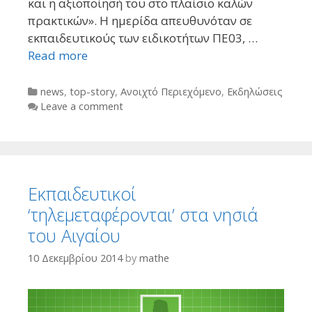
και η αξιοποίησή του στο πλαίσιο καλών
πρακτικών». Η ημερίδα απευθυνόταν σε
εκπαιδευτικούς των ειδικοτήτων ΠΕ03, …
Read more
Categories
news
,
top-story
,
Ανοιχτό Περιεχόμενο
,
Εκδηλώσεις
Leave a comment
Εκπαιδευτικοί
‘τηλεμεταφέρονται’ στα νησιά
του Αιγαίου
10 Δεκεμβρίου 2014
by
mathe