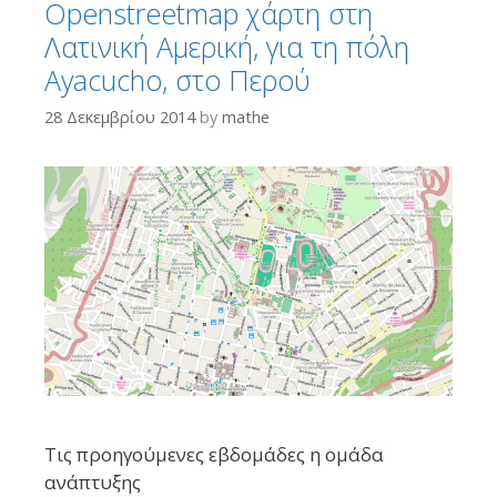
από 85 εκατομμύρια φωτογραφίες, καλύπτει πάνω από 494.000
Openstreetmap χάρτη στη
μίλια και στηρίζεται σε μια κοινότητα άνω των 1.800
Λατινική Αμερική, για τη πόλη
συνεισφερόντων.Το εγχείρημα ξεκίνησε το 2022 ...
Ayacucho, στο Περού
Περισσότερα...
28 Δεκεμβρίου 2014
by
mathe
Τις προηγούμενες εβδομάδες η ομάδα
ανάπτυξης