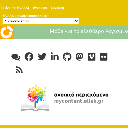
Τι είναι το ΕΛ/ΛΑΚ;
Εγγραφή
Συνδεση
ΕΛ/ΛΑΚ
|
creativecommons.gr
|
Μάθε για το ελεύθερο λογισμικ
Skip
to
content