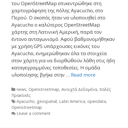
του OpenStreetMap επικεντρώθηκε στη
χαρτογράφηση της πόλης Ayacucho, στο
Περού. Ο σκοπός ήταν να υλοποιηθεί στο
Ayacucho ο καλύτερος OpenStreetMap
χάρτης στη Λατινική Αμερική, παρά τον
έντονο ανταγωνισμό. Αφού βαθμονομήθηκαν
με χρήση GPS υπάρχουσες εικόνες του
Ayacucho, ενημερώθηκαν όλα τα στοιχεία
στον χάρτη για να διορθώθούν λάθη στις ήδη
καταγεγραμμένες τοποθεσίες. Η ομάδα
υλοποίησης βγήκε στην …
Read more
Categories
news
,
Openstreetmap
,
Ανοιχτά Δεδομένα
,
Καλές
Πρακτικές
Tags
Ayacucho
,
geospatial
,
Latin America
,
opendata
,
Openstreetmap
Leave a comment