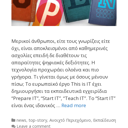
Mερικοί άνθρωποι, είτε τους γνωρίζεις είτε
όχι, είναι αποκλεισμένοι από καθημερινές
ασχολίες επειδή δε διαθέτουν τις
απαραίτητες ψηφιακές δεξιότητες. Η
τεχνολογία προχωράει ολοένα και πιο
γρήγορα. Τι γίνεται όμως με όσους μένουν
πίσω; To ευρωπαϊκό έργο This is IT έχει
δημιουργήσει τα εκπαιδευτικά εγχειρίδια
“Prepare IT”, “Start IT”, “Teach IT”. Το “Start IT”
είναι ένας ιδανικός …
Read more
Categories
news
,
top-story
,
Ανοιχτό Περιεχόμενο
,
Εκπαίδευση
Leave a comment