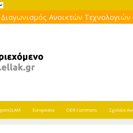
Μάθε για το ελεύθερο λογισμικό!
penGLAM
Europeana
OER Commons
Σχολεία Αν