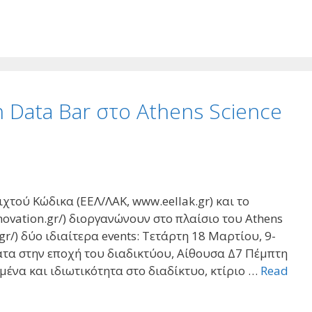
 Data Bar στο Athens Science
χτού Κώδικα (ΕΕΛ/ΛΑΚ, www.eellak.gr) και το
ovation.gr/) διοργανώνουν στο πλαίσιο του Athens
l.gr/) δύο ιδιαίτερα events: Τετάρτη 18 Μαρτίου, 9-
ατα στην εποχή του διαδικτύου, Αίθουσα Δ7 Πέμπτη
ένα και ιδιωτικότητα στο διαδίκτυο, κτίριο …
Read