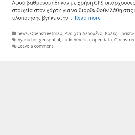
Αφού βαθμονομήθηκαν με χρήση GPS υπάρχουσες ε
στοιχεία στον χάρτη για να διορθώθούν λάθη στις
υλοποίησης βγήκε στην …
Read more
Categories
news
,
Openstreetmap
,
Ανοιχτά Δεδομένα
,
Καλές Πρακτικ
Tags
Ayacucho
,
geospatial
,
Latin America
,
opendata
,
Openstre
Leave a comment