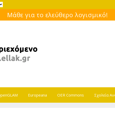
Μάθε για το ελεύθερο λογισμικό!
penGLAM
Europeana
OER Commons
Σχολεία Αν