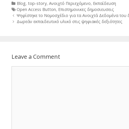
Categories
Blog
,
top-story
,
Ανοιχτό Περιεχόμενο
,
Εκπαίδευση
Tags
Open Access Button
,
Επιστημονικες δημοσιευσεις
Post
Ψηφίστηκε το Νομοσχέδιο για τα Ανοιχτά Δεδομένα του 
navigation
Δωρεάν εκπαιδευτικό υλικό στις ψηφιακές δεξιότητες
Leave a Comment