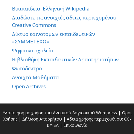
Βικιπαίδεια: Ελληνική Wikipedia
Διαδώστε τις ανοιχτές άδειες περιεχομένου
Creative Commons
Δίκτυο καινοτόμων εκπαιδευτικών
«ΣΥΜΜΕΤΕΧΩ»
Ψηφιακό σχολείο
Βιβλιοθήκη Εκπαιδευτικών Δραστηριοτήτων
Φωτόδεντρο
Ανοιχτά Μαθήματα
Open Archives
Υλοποίηση με χρήση του Ανοικτού Λογισμικού
Wordpress
|
Όροι
Χρήσης
|
Δήλωση Απορρήτου
| Άδεια χρήσης περιεχομένου:
CC-
BY-SA
|
Επικοινωνία