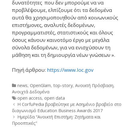
δυνατότητες που δεν μπορούμε να να
προβλέψουμε, ελπίζουμε ότι τα δεδομένα
αυτά θα χρησιμοποιηθούν από κοινωνικούς
επιστήμονες, αναλυτές δεδομένων,
προγραμματιστές, στατιστικούς και όλους
όσους κάνουν καινοτόμο έργο με μεγάλα
σύνολα δεδομένων, για να ενισχύσουν τη
μάθηση και τη δημιουργία νέων γνώσεων ».
Πηγή άρθρου:
https://www.loc.gov
Categories
news
,
OpenGlam
,
top-story
,
Ανοικτή Πρόσβαση
,
Ανοιχτά Δεδομένα
Tags
open access
,
open data
Post
Η CorfuPedia βραβεύτηκε με Ασημένιο βραβείο στο
navigation
διαγωνισμό Education Business Awards 2017
Ημερίδα “Ανοικτή Επιστήμη: Ζητήματα και
Προοπτικές”