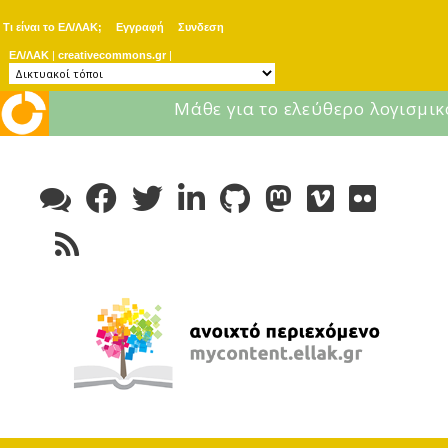
Τι είναι το ΕΛ/ΛΑΚ;
Εγγραφή
Συνδεση
ΕΛ/ΛΑΚ
|
creativecommons.gr
|
Μάθε για το ελεύθερο λογισμικ
Skip
to
content