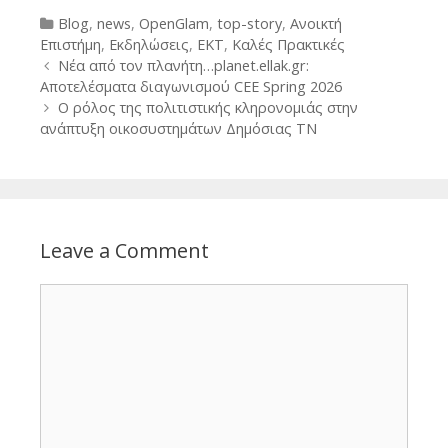
Categories
Blog
,
news
,
OpenGlam
,
top-story
,
Ανοικτή
Επιστήμη
,
Εκδηλώσεις
,
ΕΚΤ
,
Καλές Πρακτικές
Post
Νέα από τον πλανήτη…planet.ellak.gr:
navigation
Αποτελέσματα διαγωνισμού CEE Spring 2026
Ο ρόλος της πολιτιστικής κληρονομιάς στην
ανάπτυξη οικοσυστημάτων Δημόσιας TN
Leave a Comment