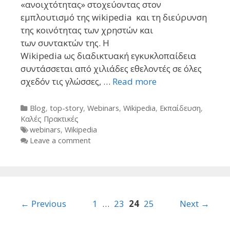
«ανοιχτότητας» στοχεύοντας στον
εμπλουτισμό της wikipedia και τη διεύρυνση
της κοινότητας των χρηστών και
των συντακτών της. Η
Wikipedia ως διαδικτυακή εγκυκλοπαίδεια
συντάσσεται από χιλιάδες εθελοντές σε όλες
σχεδόν τις γλώσσες, …
Read more
Categories
Blog
,
top-story
,
Webinars
,
Wikipedia
,
Εκπαίδευση
,
Καλές Πρακτικές
Tags
webinars
,
Wikipedia
Leave a comment
Post
← Previous
1
…
23
24
25
Next →
navigation