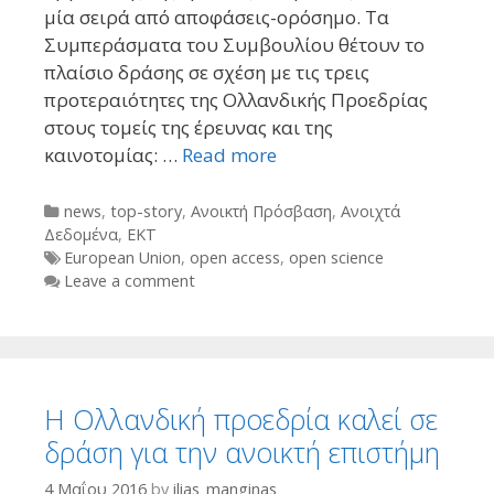
μία σειρά από αποφάσεις-ορόσημο. Τα
Συμπεράσματα του Συμβουλίου θέτουν το
πλαίσιο δράσης σε σχέση με τις τρεις
προτεραιότητες της Ολλανδικής Προεδρίας
στους τομείς της έρευνας και της
καινοτομίας: …
Read more
Categories
news
,
top-story
,
Ανοικτή Πρόσβαση
,
Ανοιχτά
Δεδομένα
,
ΕΚΤ
Tags
European Union
,
open access
,
open science
Leave a comment
Η Ολλανδική προεδρία καλεί σε
δράση για την ανοικτή επιστήμη
4 Μαΐου 2016
by
ilias_manginas