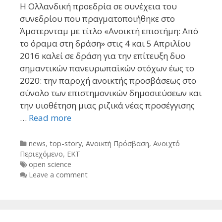
Η Ολλανδική προεδρία σε συνέχεια του
συνεδρίου που πραγματοποιήθηκε στο
Άμστερνταμ με τίτλο «Ανοικτή επιστήμη: Από
το όραμα στη δράση» στις 4 και 5 Απριλίου
2016 καλεί σε δράση για την επίτευξη δυο
σημαντικών πανευρωπαϊκών στόχων έως το
2020: την παροχή ανοικτής προσβάσεως στο
σύνολο των επιστημονικών δημοσιεύσεων και
την υιοθέτηση μιας ριζικά νέας προσέγγισης
…
Read more
Categories
news
,
top-story
,
Ανοικτή Πρόσβαση
,
Ανοιχτό
Περιεχόμενο
,
ΕΚΤ
Tags
open science
Leave a comment