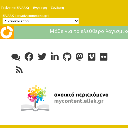
Τι είναι το ΕΛ/ΛΑΚ;
Εγγραφή
Συνδεση
ΕΛ/ΛΑΚ
|
creativecommons.gr
|
Μάθε για το ελεύθερο λογισμικ
Skip
to
content