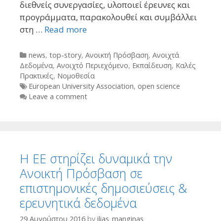
διεθνείς συνεργασίες, υλοποιεί έρευνες και
προγράμματα, παρακολουθεί και συμβάλλει
στη …
Read more
Categories
news
,
top-story
,
Ανοικτή Πρόσβαση
,
Ανοιχτά
Δεδομένα
,
Ανοιχτό Περιεχόμενο
,
Εκπαίδευση
,
Καλές
Πρακτικές
,
Νομοθεσία
Tags
European University Association
,
open science
Leave a comment
Η ΕΕ στηρίζει δυναμικά την
Ανοικτή Πρόσβαση σε
επιστημονικές δημοσιεύσεις &
ερευνητικά δεδομένα
29 Αυγούστου 2016
by
ilias_manginas